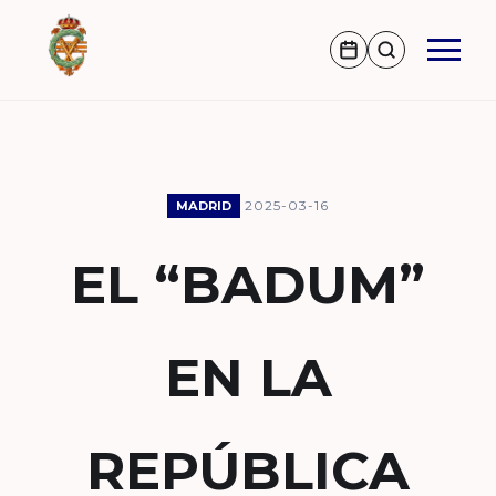
2025-03-16
MADRID
EL “BADUM”
EN LA
REPÚBLICA