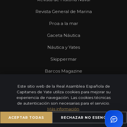
Revista General de Marina
Proa a la mar
Gaceta Náutica
Náutica y Yates
Skippermar
Barcos Magazine
Revista Mares
Este sitio web de la Real Asamblea Española de
Capitanes de Yate utiliza cookies para mejorar su
experiencia de navegación. Las cookies técnicas
de autenticación son necesarias para el servicio.
Más información
.
© 2026 Real Asamblea Española de Capitanes de Yate |
Todos los derechos reservados
ACEPTAR TODAS
RECHAZAR NO ESENCIALES
Aviso Legal
Privacidad
Cookies