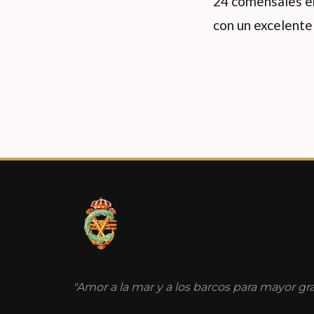
24 comensales en
con un excelente
"Amor a la mar y a los barcos para mayor g