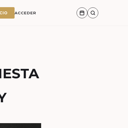
CIO
ACCEDER
IESTA
Y