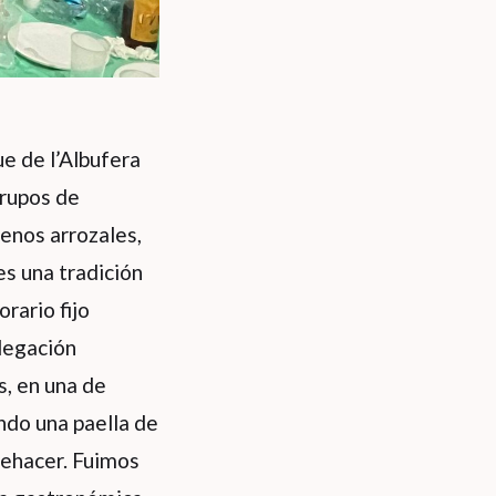
ue de l’Albufera
Grupos de
lenos arrozales,
es una tradición
rario fijo
elegación
, en una de
ando una paella de
uehacer. Fuimos