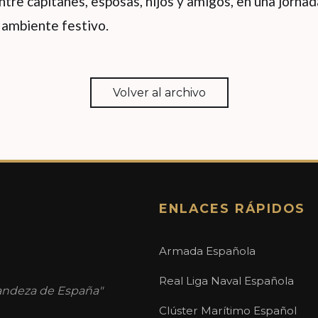
tre capitanes, esposas, hijos y amigos, en una jorna
 ambiente festivo.
Volver al archivo
ENLACES RÁPIDOS
Armada Española
Real Liga Naval Española
randeza de España"
Clúster Marítimo Español