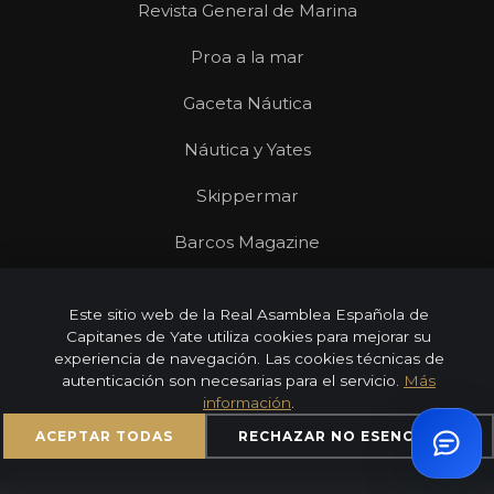
Revista General de Marina
Proa a la mar
Gaceta Náutica
Náutica y Yates
Skippermar
Barcos Magazine
Revista Mares
Este sitio web de la Real Asamblea Española de
Capitanes de Yate utiliza cookies para mejorar su
experiencia de navegación. Las cookies técnicas de
autenticación son necesarias para el servicio.
Más
© 2026 Real Asamblea Española de Capitanes de Yate |
información
.
Todos los derechos reservados
ACEPTAR TODAS
RECHAZAR NO ESENCIALES
Aviso Legal
Privacidad
Cookies