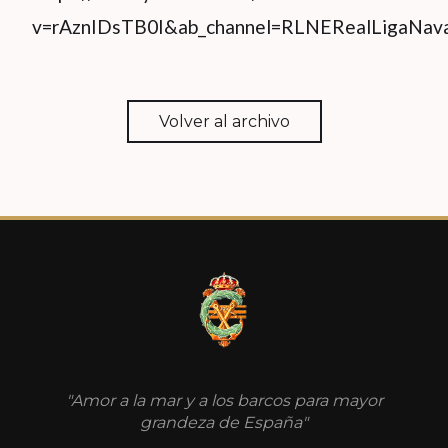
v=rAznIDsTB0I&ab_channel=RLNERealLigaNa
Volver al archivo
"Amor a la mar y a los barcos para mayor
grandeza de España"