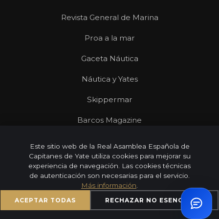
Revista General de Marina
Proa a la mar
Gaceta Náutica
Náutica y Yates
Skippermar
Barcos Magazine
Revista Mares
Este sitio web de la Real Asamblea Española de
Capitanes de Yate utiliza cookies para mejorar su
experiencia de navegación. Las cookies técnicas
de autenticación son necesarias para el servicio.
© 2026 Real Asamblea Española de Capitanes de Yate |
Más información
.
Todos los derechos reservados
ACEPTAR TODAS
RECHAZAR NO ESENCIALES
Aviso Legal
Privacidad
Cookies