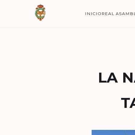
INICIO
REAL ASAMB
LA N
T