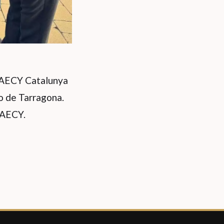
 RAECY Catalunya
to de Tarragona.
RAECY.