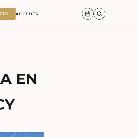
CIO
ACCEDER
IA EN
CY