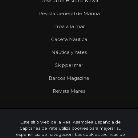
Revista de Historia Naval
Revista General de Marina
Proa a la mar
Gaceta Náutica
Náutica y Yates
Skippermar
Barcos Magazine
Revista Mares
© 2026 Real Asamblea Española de Capitanes de Yate |
Este sitio web de la Real Asamblea Española de
Todos los derechos reservados
Capitanes de Yate utiliza cookies para mejorar su
Aviso Legal
Privacidad
Cookies
experiencia de navegación. Las cookies técnicas de