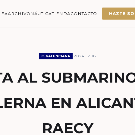
LEA
ARCHIVO
NÁUTICA
TIENDA
CONTACTO
HAZTE SO
2024-12-18
C. VALENCIANA
TA AL SUBMARINO
ERNA EN ALICAN
RAECY