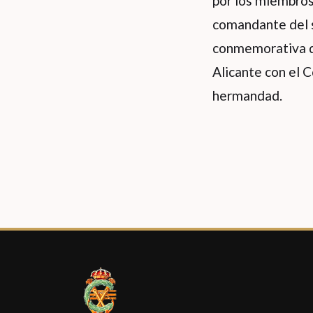
por los miembros 
comandante del s
conmemorativa de
Alicante con el
hermandad.