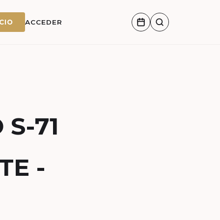
CIO
ACCEDER
 S-71
TE -