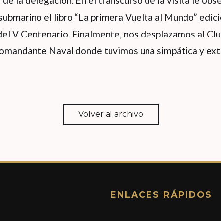
de la delegación. En el transcurso de la visita le ob
ubmarino el libro “La primera Vuelta al Mundo” edic
l V Centenario. Finalmente, nos desplazamos al Cl
 Comandante Naval donde tuvimos una simpática y ex
Volver al archivo
ENLACES RÁPIDOS