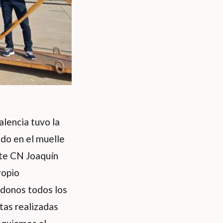
lencia tuvo la
ado en el muelle
nte CN Joaquín
ropio
donos todos los
tas realizadas