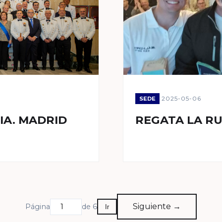
2025-05-06
SEDE
IA. MADRID
REGATA LA RU
Siguiente →
Página
de 6
Ir